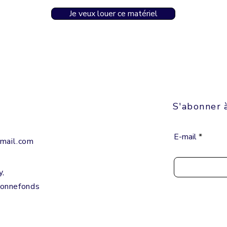
Je veux louer ce matériel
S'abonner 
E-mail
mail.com
y,
Bonnefonds